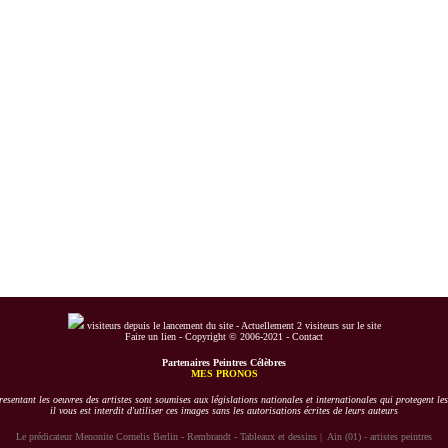
visiteurs depuis le lancement du site -
Actuellement 2 visiteurs sur le site
Faire un lien
-
Copyright © 2006-2021
-
Contact
Partenaires Peintres Célèbres
MES PRONOS
esentant les oeuvres des artistes sont soumises aux législations nationales et internationales qui protegent les
il vous est interdit d'utiliser ces images sans les autorisations écrites de leurs auteurs
Le prédicateur Menonite Cornelis Berlin - Rembrandt - Tableaux et dessins
|
Ain (01) - artistes peintres