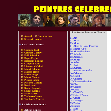
Les Artistes Peintres en France
Accueil
Introduction
01-Ain
Styles et époques
02-Aisne
03-Allier
Les Grands Peintres
04-Alpes-de-Haute-Provence
05-Hautes-Alpes
Cézanne Paul
06-Alpes-Maritimes
Courbet Gustave
07-Ardèche
Dali Salvador
08-Ardennes
Degas Edgar
09-Ariège
Delacroix Eugène
10-Aube
Gauguin Paul
11-Aude
Léonard de Vinci
12-Aveyron
Manet Edouard
13-Bouches-du-Rhône
Matisse Henri
14-Calvados
Michel-Ange
15-Cantal
Monet Claude
16-Charente
Picasso Pablo
17-Charente-Maritime
Pissarro Camille
18-Cher
Rembrandt
19-Corrèze
Renoir Auguste
20-Corse
Seurat Georges
21-Côte-d'Or
Sisley Alfred
22-Côtes-d'Armor
Toulouse-Lautrec
23-Creuse
Van Gogh Vincent
24-Dordogne
25-Doubs
La Peinture en France
26-Drôme
27-Eure
Artistes peintres