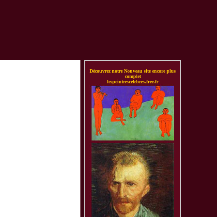
Découvrez notre Nouveau site encore plus
complet
lespeintrescelebres.free.fr