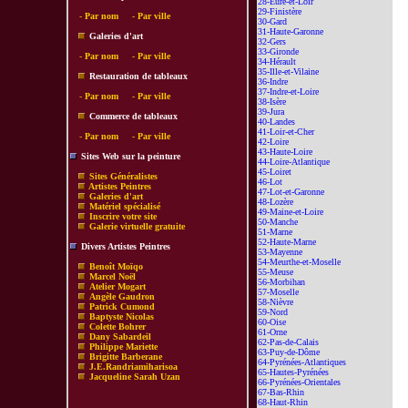
28-Eure-et-Loir
29-Finistère
-
Par nom
-
Par ville
30-Gard
31-Haute-Garonne
Galeries d'art
32-Gers
33-Gironde
-
Par nom
-
Par ville
34-Hérault
35-Ille-et-Vilaine
Restauration de tableaux
36-Indre
37-Indre-et-Loire
-
Par nom
-
Par ville
38-Isère
39-Jura
Commerce de tableaux
40-Landes
41-Loir-et-Cher
-
Par nom
-
Par ville
42-Loire
43-Haute-Loire
Sites Web sur la peinture
44-Loire-Atlantique
45-Loiret
Sites Généralistes
46-Lot
Artistes Peintres
47-Lot-et-Garonne
Galeries d'art
48-Lozère
Matériel spécialisé
49-Maine-et-Loire
Inscrire votre site
50-Manche
Galerie virtuelle gratuite
51-Marne
52-Haute-Marne
Divers Artistes Peintres
53-Mayenne
54-Meurthe-et-Moselle
Benoît Moïqo
55-Meuse
Marcel Noël
56-Morbihan
Atelier Mogart
57-Moselle
Angèle Gaudron
58-Nièvre
Patrick Cumond
59-Nord
Baptyste Nicolas
60-Oise
Colette Bohrer
61-Orne
Dany Sabardeil
62-Pas-de-Calais
Philippe Mariette
63-Puy-de-Dôme
Brigitte Barberane
64-Pyrénées-Atlantiques
J.E.Randriamiharisoa
65-Hautes-Pyrénées
Jacqueline Sarah Uzan
66-Pyrénées-Orientales
67-Bas-Rhin
68-Haut-Rhin