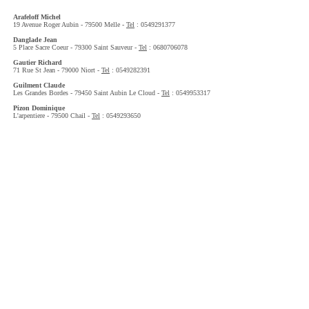
Arafeloff Michel
19 Avenue Roger Aubin - 79500 Melle -
Tel
: 0549291377
Danglade Jean
5 Place Sacre Coeur - 79300 Saint Sauveur -
Tel
: 0680706078
Gautier Richard
71 Rue St Jean - 79000 Niort -
Tel
: 0549282391
Guilment Claude
Les Grandes Bordes - 79450 Saint Aubin Le Cloud -
Tel
: 0549953317
Pizon Dominique
L'arpentiere - 79500 Chail -
Tel
: 0549293650