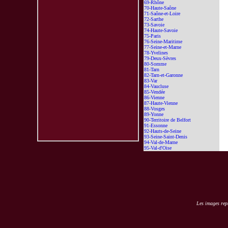
69-Rhône
70-Haute-Saône
71-Saône-et-Loire
72-Sarthe
73-Savoie
74-Haute-Savoie
75-Paris
76-Seine-Maritime
77-Seine-et-Marne
78-Yvelines
79-Deux-Sèvres
80-Somme
81-Tarn
82-Tarn-et-Garonne
83-Var
84-Vaucluse
85-Vendée
86-Vienne
87-Haute-Vienne
88-Vosges
89-Yonne
90-Territoire de Belfort
91-Essonne
92-Hauts-de-Seine
93-Seine-Saint-Denis
94-Val-de-Marne
95-Val-d'Oise
Les images repr