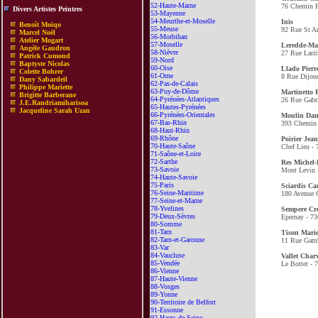
52-Haute-Marne
76 Chemin F
Divers Artistes Peintres
53-Mayenne
54-Meurthe-et-Moselle
Inis
Benoît Moïqo
55-Meuse
92 Rue St An
Marcel Noël
56-Morbihan
Atelier Mogart
57-Moselle
Leredde-Ma
Angèle Gaudron
58-Nièvre
27 Rue Lari
Patrick Cumond
59-Nord
Baptyste Nicolas
60-Oise
Llado Pierr
Colette Bohrer
61-Orne
8 Rue Dijou
Dany Sabardeil
62-Pas-de-Calais
Philippe Mariette
63-Puy-de-Dôme
Martinetto
Brigitte Barberane
64-Pyrénées-Atlantiques
26 Rue Gabri
J.E.Randriamiharisoa
65-Hautes-Pyrénées
Jacqueline Sarah Uzan
66-Pyrénées-Orientales
Moulin Dan
67-Bas-Rhin
393 Chemin 
68-Haut-Rhin
69-Rhône
Poirier Jea
70-Haute-Saône
Chef Lieu -
71-Saône-et-Loire
72-Sarthe
Res Michel
73-Savoie
Mont Levin 
74-Haute-Savoie
75-Paris
Sciardis Ca
76-Seine-Maritime
180 Avenue 
77-Seine-et-Marne
78-Yvelines
Sempere Cre
79-Deux-Sèvres
Epernay - 7
80-Somme
81-Tarn
Tison Mari
82-Tarn-et-Garonne
11 Rue Gambe
83-Var
84-Vaucluse
Vallet Char
85-Vendée
Le Bottet - 
86-Vienne
87-Haute-Vienne
88-Vosges
89-Yonne
90-Territoire de Belfort
91-Essonne
92-Hauts-de-Seine