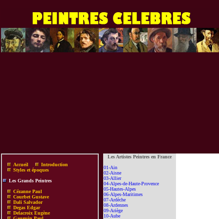
Les Artistes Peintres en France
Accueil
Introduction
01-Ain
Styles et époques
02-Aisne
03-Allier
Les Grands Peintres
04-Alpes-de-Haute-Provence
05-Hautes-Alpes
Cézanne Paul
06-Alpes-Maritimes
Courbet Gustave
07-Ardèche
Dali Salvador
08-Ardennes
Degas Edgar
09-Ariège
Delacroix Eugène
10-Aube
Gauguin Paul