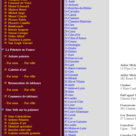
11-Aude
Léonard de Vinci
12-Aveyron
Manet Edouard
13-Bouches-du-Rhône
Matisse Henri
14-Calvados
Michel-Ange
15-Cantal
Monet Claude
16-Charente
Picasso Pablo
17-Charente-Maritime
Pissarro Camille
18-Cher
Rembrandt
19-Corrèze
Renoir Auguste
20-Corse
Seurat Georges
21-Côte-d'Or
Sisley Alfred
22-Côtes-d'Armor
Toulouse-Lautrec
23-Creuse
Van Gogh Vincent
24-Dordogne
25-Doubs
La Peinture en France
26-Drôme
27-Eure
Artistes peintres
28-Eure-et-Loir
29-Finistère
-
Par nom
-
Par ville
30-Gard
Aidier Mich
31-Haute-Garonne
13 Place Con
Galeries d'art
32-Gers
33-Gironde
Aidier Mich
-
Par nom
-
Par ville
34-Hérault
182 Route Du
35-Ille-et-Vilaine
Restauration de tableaux
36-Indre
Cleofees
37-Indre-et-Loire
1 Place Conf
-
Par nom
-
Par ville
38-Isère
39-Jura
Dall'agnol
Commerce de tableaux
40-Landes
Chemin Petit
41-Loir-et-Cher
-
Par nom
-
Par ville
42-Loire
Francescato
43-Haute-Loire
365 Chemin P
Sites Web sur la peinture
44-Loire-Atlantique
45-Loiret
Gey Bonnie
Sites Généralistes
46-Lot
37 Chemin P
Artistes Peintres
47-Lot-et-Garonne
Galeries d'art
48-Lozère
Goncalves
Matériel spécialisé
49-Maine-et-Loire
Ugine - 734
Inscrire votre site
50-Manche
Galerie virtuelle gratuite
51-Marne
Gruszka Ch