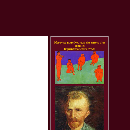
Découvrez notre Nouveau site encore plus
complet
lespeintrescelebres.free.fr