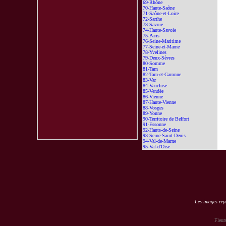
69-Rhône
70-Haute-Saône
71-Saône-et-Loire
72-Sarthe
73-Savoie
74-Haute-Savoie
75-Paris
76-Seine-Maritime
77-Seine-et-Marne
78-Yvelines
79-Deux-Sèvres
80-Somme
81-Tarn
82-Tarn-et-Garonne
83-Var
84-Vaucluse
85-Vendée
86-Vienne
87-Haute-Vienne
88-Vosges
89-Yonne
90-Territoire de Belfort
91-Essonne
92-Hauts-de-Seine
93-Seine-Saint-Denis
94-Val-de-Marne
95-Val-d'Oise
Les images repr
Fleur