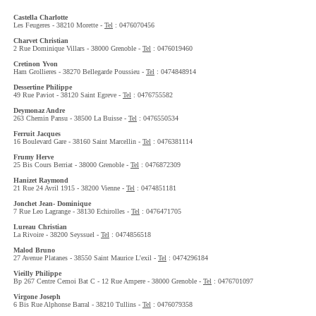
Castella Charlotte
Les Feugeres - 38210 Morette -
Tel
: 0476070456
Charvet Christian
2 Rue Dominique Villars - 38000 Grenoble -
Tel
: 0476019460
Cretinon Yvon
Ham Grollieres - 38270 Bellegarde Poussieu -
Tel
: 0474848914
Dessertine Philippe
49 Rue Paviot - 38120 Saint Egreve -
Tel
: 0476755582
Deymonaz Andre
263 Chemin Pansu - 38500 La Buisse -
Tel
: 0476550534
Ferruit Jacques
16 Boulevard Gare - 38160 Saint Marcellin -
Tel
: 0476381114
Frumy Herve
25 Bis Cours Berriat - 38000 Grenoble -
Tel
: 0476872309
Hanizet Raymond
21 Rue 24 Avril 1915 - 38200 Vienne -
Tel
: 0474851181
Jonchet Jean- Dominique
7 Rue Leo Lagrange - 38130 Echirolles -
Tel
: 0476471705
Lureau Christian
La Rivoire - 38200 Seyssuel -
Tel
: 0474856518
Malod Bruno
27 Avenue Platanes - 38550 Saint Maurice L'exil -
Tel
: 0474296184
Vieilly Philippe
Bp 267 Centre Cemoi Bat C - 12 Rue Ampere - 38000 Grenoble -
Tel
: 0476701097
Virgone Joseph
6 Bis Rue Alphonse Barral - 38210 Tullins -
Tel
: 0476079358