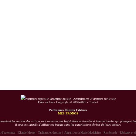
visiteurs depuis le lancement du site -
Actuellement 2 visiteurs sur le site
Faire un lien
-
Copyright © 2006-2021
-
Contact
Partenaires Peintres Célèbres
MES PRONOS
esentant les oeuvres des artistes sont soumises aux législations nationales et internationales qui protegent les
il vous est interdit d'utiliser ces images sans les autorisations écrites de leurs auteurs
s d'automnes - Claude Monet - Tableaux et dessins
|
Apparition à Marie-Madeleine - Rembrandt - Tableaux et d