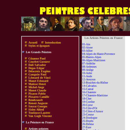
Les Artistes Peintres en France
Accueil
Introduction
01-Ain
Styles et époques
02-Aisne
03-Allier
Les Grands Peintres
04-Alpes-de-Haute-Provence
05-Hautes-Alpes
Cézanne Paul
06-Alpes-Maritimes
Courbet Gustave
07-Ardèche
Dali Salvador
08-Ardennes
Degas Edgar
09-Ariège
Delacroix Eugène
10-Aube
Gauguin Paul
11-Aude
Léonard de Vinci
12-Aveyron
Manet Edouard
13-Bouches-du-Rhône
Matisse Henri
14-Calvados
Michel-Ange
15-Cantal
Monet Claude
16-Charente
Picasso Pablo
17-Charente-Maritime
Pissarro Camille
18-Cher
Rembrandt
19-Corrèze
Renoir Auguste
20-Corse
Seurat Georges
21-Côte-d'Or
Sisley Alfred
22-Côtes-d'Armor
Toulouse-Lautrec
23-Creuse
Van Gogh Vincent
24-Dordogne
25-Doubs
La Peinture en France
26-Drôme
27-Eure
Artistes peintres