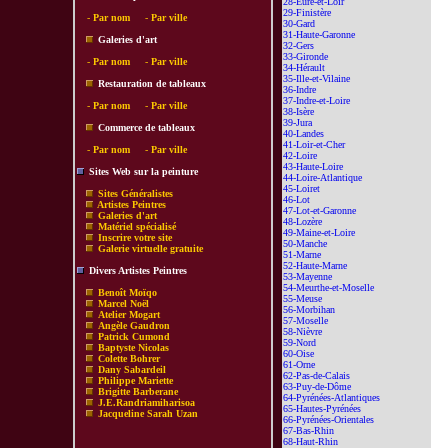
28-Eure-et-Loir
29-Finistère
-
Par nom
-
Par ville
30-Gard
31-Haute-Garonne
Galeries d'art
32-Gers
33-Gironde
-
Par nom
-
Par ville
34-Hérault
35-Ille-et-Vilaine
Restauration de tableaux
36-Indre
37-Indre-et-Loire
-
Par nom
-
Par ville
38-Isère
39-Jura
Commerce de tableaux
40-Landes
41-Loir-et-Cher
-
Par nom
-
Par ville
42-Loire
43-Haute-Loire
Sites Web sur la peinture
44-Loire-Atlantique
45-Loiret
Sites Généralistes
46-Lot
Artistes Peintres
47-Lot-et-Garonne
Galeries d'art
48-Lozère
Matériel spécialisé
49-Maine-et-Loire
Inscrire votre site
50-Manche
Galerie virtuelle gratuite
51-Marne
52-Haute-Marne
Divers Artistes Peintres
53-Mayenne
54-Meurthe-et-Moselle
Benoît Moïqo
55-Meuse
Marcel Noël
56-Morbihan
Atelier Mogart
57-Moselle
Angèle Gaudron
58-Nièvre
Patrick Cumond
59-Nord
Baptyste Nicolas
60-Oise
Colette Bohrer
61-Orne
Dany Sabardeil
62-Pas-de-Calais
Philippe Mariette
63-Puy-de-Dôme
Brigitte Barberane
64-Pyrénées-Atlantiques
J.E.Randriamiharisoa
65-Hautes-Pyrénées
Jacqueline Sarah Uzan
66-Pyrénées-Orientales
67-Bas-Rhin
68-Haut-Rhin