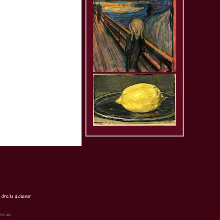
 droits d'auteur
essins