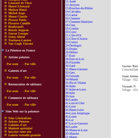
11-Aude
Léonard de Vinci
12-Aveyron
Manet Edouard
13-Bouches-du-Rhône
Matisse Henri
14-Calvados
Michel-Ange
15-Cantal
Monet Claude
16-Charente
Picasso Pablo
17-Charente-Maritime
Pissarro Camille
18-Cher
Rembrandt
19-Corrèze
Renoir Auguste
20-Corse
Seurat Georges
21-Côte-d'Or
Sisley Alfred
22-Côtes-d'Armor
Toulouse-Lautrec
23-Creuse
Van Gogh Vincent
24-Dordogne
25-Doubs
La Peinture en France
26-Drôme
27-Eure
Artistes peintres
28-Eure-et-Loir
29-Finistère
-
Par nom
-
Par ville
30-Gard
Sayous Rac
31-Haute-Garonne
L'ensoleilla
Galeries d'art
32-Gers
33-Gironde
Somi Arlette
-
Par nom
-
Par ville
34-Hérault
Village - 65
35-Ille-et-Vilaine
Restauration de tableaux
36-Indre
Virazels N
37-Indre-et-Loire
Village - 65
-
Par nom
-
Par ville
38-Isère
39-Jura
Commerce de tableaux
40-Landes
41-Loir-et-Cher
-
Par nom
-
Par ville
42-Loire
43-Haute-Loire
Sites Web sur la peinture
44-Loire-Atlantique
45-Loiret
Sites Généralistes
46-Lot
Artistes Peintres
47-Lot-et-Garonne
Galeries d'art
48-Lozère
Matériel spécialisé
49-Maine-et-Loire
Inscrire votre site
50-Manche
Galerie virtuelle gratuite
51-Marne