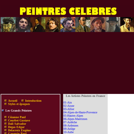
Les Artistes Peintres en France
Accueil
Introduction
01-Ain
Styles et époques
02-Aisne
03-Allier
Les Grands Peintres
04-Alpes-de-Haute-Provence
05-Hautes-Alpes
Cézanne Paul
06-Alpes-Maritimes
Courbet Gustave
07-Ardèche
Dali Salvador
08-Ardennes
Degas Edgar
09-Ariège
Delacroix Eugène
10-Aube
Gauguin Paul