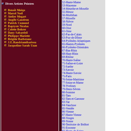
52-Haute-Marne
Divers Artistes Peintres
53-Mayenne
54-Meurthe-et-Moselle
Benoît Moïqo
55-Meuse
Marcel Noël
56-Morbihan
Atelier Mogart
57-Moselle
Angèle Gaudron
58-Nièvre
Patrick Cumond
59-Nord
Baptyste Nicolas
60-Oise
Colette Bohrer
61-Orne
Dany Sabardeil
62-Pas-de-Calais
Philippe Mariette
63-Puy-de-Dôme
Brigitte Barberane
64-Pyrénées-Atlantiques
J.E.Randriamiharisoa
65-Hautes-Pyrénées
Jacqueline Sarah Uzan
66-Pyrénées-Orientales
67-Bas-Rhin
68-Haut-Rhin
69-Rhône
70-Haute-Saône
71-Saône-et-Loire
72-Sarthe
73-Savoie
74-Haute-Savoie
75-Paris
76-Seine-Maritime
77-Seine-et-Marne
78-Yvelines
79-Deux-Sèvres
80-Somme
81-Tarn
82-Tarn-et-Garonne
83-Var
84-Vaucluse
85-Vendée
86-Vienne
87-Haute-Vienne
88-Vosges
89-Yonne
90-Territoire de Belfort
91-Essonne
92-Hauts-de-Seine