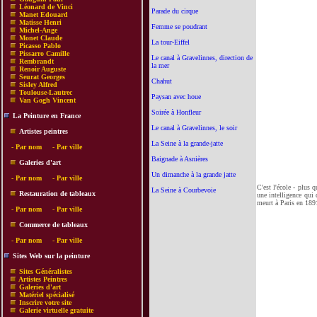
Léonard de Vinci
Parade du cirque
Manet Edouard
Matisse Henri
Femme se poudrant
Michel-Ange
Monet Claude
La tour-Eiffel
Picasso Pablo
Pissarro Camille
Le canal à Gravelinnes, direction de
Rembrandt
la mer
Renoir Auguste
Seurat Georges
Chahut
Sisley Alfred
Toulouse-Lautrec
Paysan avec houe
Van Gogh Vincent
Soirée à Honfleur
La Peinture en France
Le canal à Gravelinnes, le soir
Artistes peintres
La Seine à la grande-jatte
-
Par nom
-
Par ville
Baignade à Asnières
Galeries d'art
Un dimanche à la grande jatte
-
Par nom
-
Par ville
C'est l'école - plus 
La Seine à Courbevoie
Restauration de tableaux
une intelligence qui 
meurt à Paris en 189
-
Par nom
-
Par ville
Commerce de tableaux
-
Par nom
-
Par ville
Sites Web sur la peinture
Sites Généralistes
Artistes Peintres
Galeries d'art
Matériel spécialisé
Inscrire votre site
Galerie virtuelle gratuite