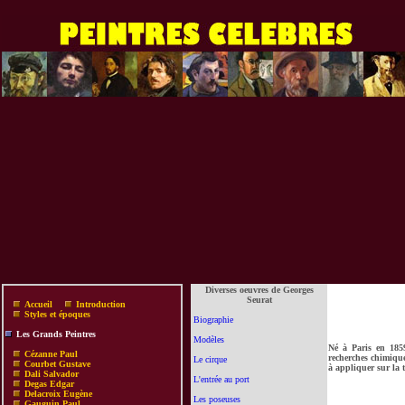
Diverses oeuvres de Georges
Seurat
Accueil
Introduction
Styles et époques
Biographie
Les Grands Peintres
Modèles
Né à Paris en 1859
Cézanne Paul
recherches chimique
Le cirque
Courbet Gustave
à appliquer sur la t
Dali Salvador
L'entrée au port
Degas Edgar
Delacroix Eugène
Les poseuses
Gauguin Paul