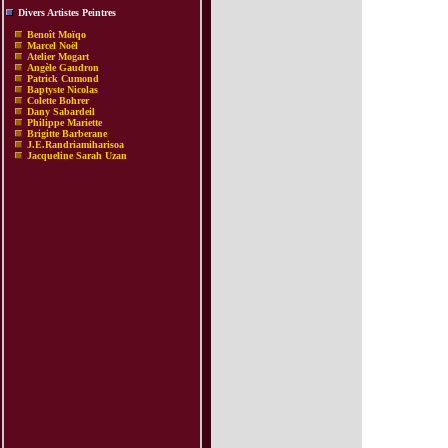
Divers Artistes Peintres
Benoît Moïqo
Marcel Noël
Atelier Mogart
Angèle Gaudron
Patrick Cumond
Baptyste Nicolas
Colette Bohrer
Dany Sabardeil
Philippe Mariette
Brigitte Barberane
J.E.Randriamiharisoa
Jacqueline Sarah Uzan