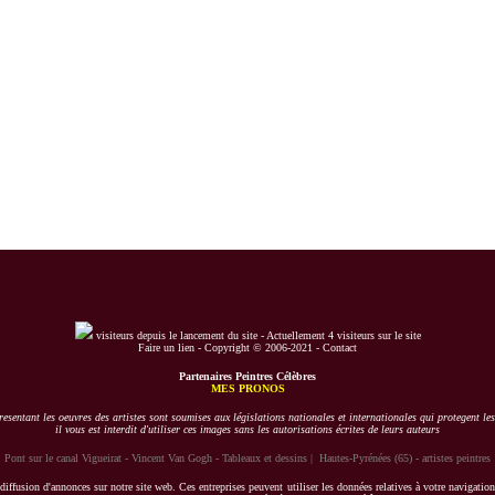
visiteurs depuis le lancement du site -
Actuellement 4 visiteurs sur le site
Faire un lien
-
Copyright © 2006-2021
-
Contact
Partenaires Peintres Célèbres
MES PRONOS
esentant les oeuvres des artistes sont soumises aux législations nationales et internationales qui protegent les
il vous est interdit d'utiliser ces images sans les autorisations écrites de leurs auteurs
Pont sur le canal Vigueirat - Vincent Van Gogh - Tableaux et dessins
|
Hautes-Pyrénées (65) - artistes peintres
 diffusion d'annonces sur notre site web. Ces entreprises peuvent utiliser les données relatives à votre navigation