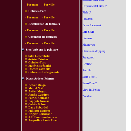
-
Par nom
-
Par ville
Experimental Bleu 2
Galeries d'art
Fish U
-
Par nom
-
Par ville
Freedom
Restauration de tableaux
Japan Samouraï
-
Par nom
-
Par ville
Life Style
Commerce de tableaux
Limasse
-
Par nom
-
Par ville
Meandyou
Sites Web sur la peinture
Obsession dripping
Sites Généralistes
Puregatoir
Artistes Peintres
Galeries d'art
Redline
Matériel spécialisé
Inscrire votre site
Sacrifix
Galerie virtuelle gratuite
Sans-Titre 1
Divers Artistes Peintres
Sans-Titre 2
Benoît Moïqo
Marcel Noël
View in Berlin
Atelier Mogart
Angèle Gaudron
Zombie
Patrick Cumond
Baptyste Nicolas
Colette Bohrer
Dany Sabardeil
Philippe Mariette
Brigitte Barberane
J.E.Randriamiharisoa
Jacqueline Sarah Uzan