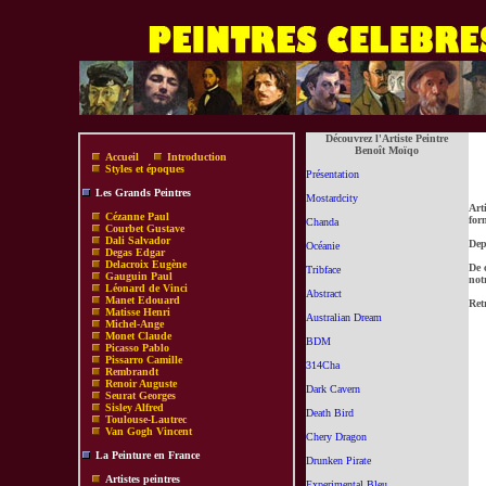
Découvrez l'Artiste Peintre
Benoît Moïqo
Accueil
Introduction
Styles et époques
Présentation
Les Grands Peintres
Mostardcity
Art
Cézanne Paul
form
Chanda
Courbet Gustave
Dali Salvador
Dep
Océanie
Degas Edgar
Delacroix Eugène
De 
Tribface
Gauguin Paul
not
Léonard de Vinci
Abstract
Manet Edouard
Ret
Matisse Henri
Australian Dream
Michel-Ange
Monet Claude
BDM
Picasso Pablo
Pissarro Camille
314Cha
Rembrandt
Renoir Auguste
Dark Cavern
Seurat Georges
Sisley Alfred
Death Bird
Toulouse-Lautrec
Van Gogh Vincent
Chery Dragon
La Peinture en France
Drunken Pirate
Artistes peintres
Experimental Bleu