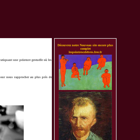
Découvrez notre Nouveau site encore plus
complet
lespeintrescelebres.free.fr
ratiquant une peinture gestuelle où les
, pour nous rapprocher au plus près de