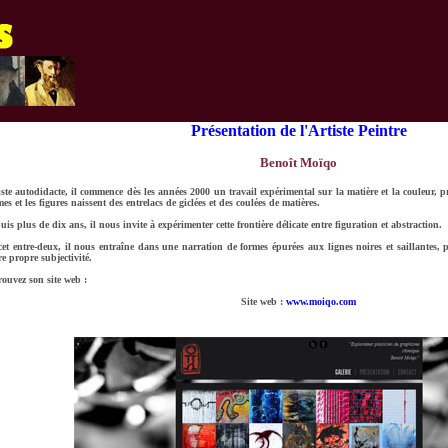
Présentation de l'Artiste Peintre
Benoît Moïqo
iste autodidacte, il commence dès les années 2000 un travail expérimental sur la matière et la couleur, p
es et les figures naissent des entrelacs de giclées et des coulées de matières.
uis plus de dix ans, il nous invite à expérimenter cette frontière délicate entre figuration et abstraction.
cet entre-deux, il nous entraîne dans une narration de formes épurées aux lignes noires et saillantes
re propre subjectivité.
rouvez son site web :
Site web :
www.moiqo.com