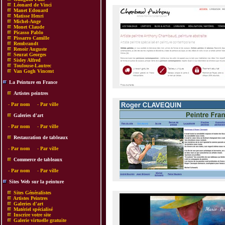
Léonard de Vinci
Manet Edouard
Matisse Henri
Michel-Ange
Monet Claude
Picasso Pablo
Pissarro Camille
Rembrandt
Renoir Auguste
Seurat Georges
Sisley Alfred
Toulouse-Lautrec
Van Gogh Vincent
La Peinture en France
Artistes peintres
-
Par nom
-
Par ville
Galeries d'art
-
Par nom
-
Par ville
Restauration de tableaux
-
Par nom
-
Par ville
Commerce de tableaux
-
Par nom
-
Par ville
Sites Web sur la peinture
Sites Généralistes
Artistes Peintres
Galeries d'art
Matériel spécialisé
Inscrire votre site
Galerie virtuelle gratuite