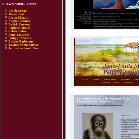
Divers Artistes Peintres
Benoît Moïqo
Marcel Noël
Atelier Mogart
Angèle Gaudron
Patrick Cumond
Baptyste Nicolas
Colette Bohrer
Dany Sabardeil
Philippe Mariette
Brigitte Barberane
J.E.Randriamiharisoa
Jacqueline Sarah Uzan