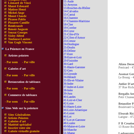
11-Aude
Léonard de Vinci
12-Aveyron
Manet Edouard
13-Bouches-du-Rhône
Matisse Henri
14-Calvados
Michel-Ange
15-Cantal
Monet Claude
16-Charente
Picasso Pablo
17-Charente-Maritime
Pissarro Camille
18-Cher
Rembrandt
19-Corrèze
Renoir Auguste
20-Corse
Seurat Georges
21-Côte-d'Or
Sisley Alfred
22-Côtes-d'Armor
Toulouse-Lautrec
23-Creuse
Van Gogh Vincent
24-Dordogne
25-Doubs
La Peinture en France
26-Drôme
27-Eure
Artistes peintres
28-Eure-et-Loir
29-Finistère
-
Par nom
-
Par ville
30-Gard
Alizea Deco
31-Haute-Garonne
Perricard - 
Galeries d'art
32-Gers
33-Gironde
Assenat Ge
-
Par nom
-
Par ville
34-Hérault
Le Bourg - 
35-Ille-et-Vilaine
Restauration de tableaux
36-Indre
Atelier D'a
37-Indre-et-Loire
37 Rue Rich
-
Par nom
-
Par ville
38-Isère
39-Jura
Bergallo A
Commerce de tableaux
40-Landes
Petit Cluzea
41-Loir-et-Cher
-
Par nom
-
Par ville
42-Loire
Betaudier P
43-Haute-Loire
Boulevard G
Sites Web sur la peinture
44-Loire-Atlantique
45-Loiret
Eburah Ric
Sites Généralistes
46-Lot
Larigne - 4
Artistes Peintres
47-Lot-et-Garonne
Galeries d'art
48-Lozère
F B Creatio
Matériel spécialisé
49-Maine-et-Loire
13 Route Bo
Inscrire votre site
50-Manche
Galerie virtuelle gratuite
51-Marne
Lasbouygue