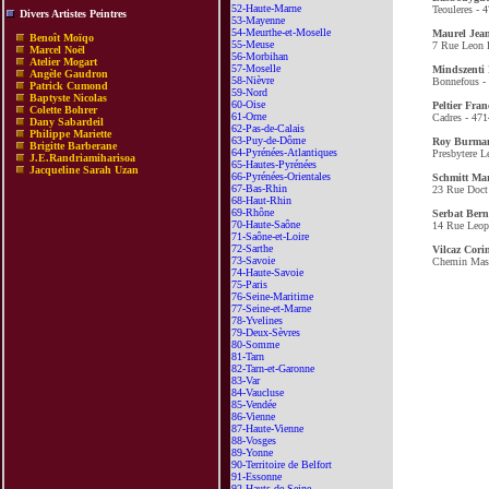
52-Haute-Marne
Teouleres - 
Divers Artistes Peintres
53-Mayenne
54-Meurthe-et-Moselle
Maurel Jea
Benoît Moïqo
55-Meuse
7 Rue Leon 
Marcel Noël
56-Morbihan
Atelier Mogart
57-Moselle
Mindszenti 
Angèle Gaudron
58-Nièvre
Bonnefous -
Patrick Cumond
59-Nord
Baptyste Nicolas
60-Oise
Peltier Fran
Colette Bohrer
61-Orne
Cadres - 471
Dany Sabardeil
62-Pas-de-Calais
Philippe Mariette
63-Puy-de-Dôme
Roy Burman
Brigitte Barberane
64-Pyrénées-Atlantiques
Presbytere L
J.E.Randriamiharisoa
65-Hautes-Pyrénées
Jacqueline Sarah Uzan
66-Pyrénées-Orientales
Schmitt Mar
67-Bas-Rhin
23 Rue Doct 
68-Haut-Rhin
69-Rhône
Serbat Bern
70-Haute-Saône
14 Rue Leop
71-Saône-et-Loire
72-Sarthe
Vilcaz Cori
73-Savoie
Chemin Mass
74-Haute-Savoie
75-Paris
76-Seine-Maritime
77-Seine-et-Marne
78-Yvelines
79-Deux-Sèvres
80-Somme
81-Tarn
82-Tarn-et-Garonne
83-Var
84-Vaucluse
85-Vendée
86-Vienne
87-Haute-Vienne
88-Vosges
89-Yonne
90-Territoire de Belfort
91-Essonne
92-Hauts-de-Seine