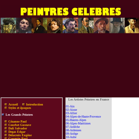
Les Artistes Peintres en France
Accueil
Introduction
01-Ain
Styles et époques
02-Aisne
03-Allier
Les Grands Peintres
04-Alpes-de-Haute-Provence
05-Hautes-Alpes
Cézanne Paul
06-Alpes-Maritimes
Courbet Gustave
07-Ardèche
Dali Salvador
08-Ardennes
Degas Edgar
09-Ariège
Delacroix Eugène
10-Aube
Gauguin Paul