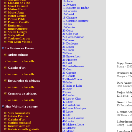
11-Aude
Léonard de Vinci
12-Aveyron
Manet Edouard
13-Bouches-du-Rhône
Matisse Henri
14-Calvados
Michel-Ange
15-Cantal
Monet Claude
16-Charente
Picasso Pablo
17-Charente-Maritime
Pissarro Camille
18-Cher
Rembrandt
19-Corrèze
Renoir Auguste
20-Corse
Seurat Georges
21-Côte-d'Or
Sisley Alfred
22-Côtes-d'Armor
Toulouse-Lautrec
23-Creuse
Van Gogh Vincent
24-Dordogne
25-Doubs
La Peinture en France
26-Drôme
27-Eure
Artistes peintres
28-Eure-et-Loir
29-Finistère
-
Par nom
-
Par ville
30-Gard
Bigey Bern
31-Haute-Garonne
Bourg - 234
Galeries d'art
32-Gers
33-Gironde
Deschaux Jo
-
Par nom
-
Par ville
34-Hérault
Masgot - 23
35-Ille-et-Vilaine
Restauration de tableaux
36-Indre
Dury Agath
37-Indre-et-Loire
Haut Nouzeir
-
Par nom
-
Par ville
38-Isère
39-Jura
Forjan Alai
Commerce de tableaux
40-Landes
12 Barriat -
41-Loir-et-Cher
-
Par nom
-
Par ville
42-Loire
Girard Chri
43-Haute-Loire
13 Pouzadour
Sites Web sur la peinture
44-Loire-Atlantique
45-Loiret
L'etable Art
Sites Généralistes
46-Lot
28 Theix - 2
Artistes Peintres
47-Lot-et-Garonne
Galeries d'art
48-Lozère
Laberthonni
Matériel spécialisé
49-Maine-et-Loire
Bourg - 231
Inscrire votre site
50-Manche
Galerie virtuelle gratuite
51-Marne
Laoudares 