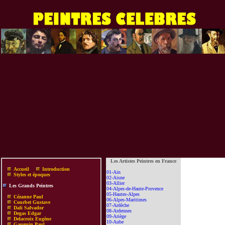
Les Artistes Peintres en France
Accueil
Introduction
01-Ain
Styles et époques
02-Aisne
03-Allier
Les Grands Peintres
04-Alpes-de-Haute-Provence
05-Hautes-Alpes
Cézanne Paul
06-Alpes-Maritimes
Courbet Gustave
07-Ardèche
Dali Salvador
08-Ardennes
Degas Edgar
09-Ariège
Delacroix Eugène
10-Aube
Gauguin Paul