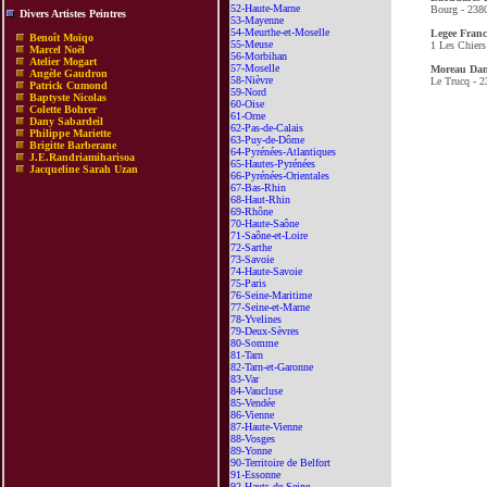
52-Haute-Marne
Bourg - 238
Divers Artistes Peintres
53-Mayenne
54-Meurthe-et-Moselle
Legee Franc
Benoît Moïqo
55-Meuse
1 Les Chiers
Marcel Noël
56-Morbihan
Atelier Mogart
57-Moselle
Moreau Dan
Angèle Gaudron
58-Nièvre
Le Trucq - 2
Patrick Cumond
59-Nord
Baptyste Nicolas
60-Oise
Colette Bohrer
61-Orne
Dany Sabardeil
62-Pas-de-Calais
Philippe Mariette
63-Puy-de-Dôme
Brigitte Barberane
64-Pyrénées-Atlantiques
J.E.Randriamiharisoa
65-Hautes-Pyrénées
Jacqueline Sarah Uzan
66-Pyrénées-Orientales
67-Bas-Rhin
68-Haut-Rhin
69-Rhône
70-Haute-Saône
71-Saône-et-Loire
72-Sarthe
73-Savoie
74-Haute-Savoie
75-Paris
76-Seine-Maritime
77-Seine-et-Marne
78-Yvelines
79-Deux-Sèvres
80-Somme
81-Tarn
82-Tarn-et-Garonne
83-Var
84-Vaucluse
85-Vendée
86-Vienne
87-Haute-Vienne
88-Vosges
89-Yonne
90-Territoire de Belfort
91-Essonne
92-Hauts-de-Seine