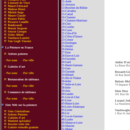
11-Aude
Léonard de Vinci
12-Aveyron
Manet Edouard
13-Bouches-du-Rhône
Matisse Henri
14-Calvados
Michel-Ange
15-Cantal
Monet Claude
16-Charente
Picasso Pablo
17-Charente-Maritime
Pissarro Camille
18-Cher
Rembrandt
19-Corrèze
Renoir Auguste
20-Corse
Seurat Georges
21-Côte-d'Or
Sisley Alfred
22-Côtes-d'Armor
Toulouse-Lautrec
23-Creuse
Van Gogh Vincent
24-Dordogne
25-Doubs
La Peinture en France
26-Drôme
27-Eure
Artistes peintres
28-Eure-et-Loir
29-Finistère
-
Par nom
-
Par ville
30-Gard
Atelier D'ar
31-Haute-Garonne
La Basse Bo
Galeries d'art
32-Gers
33-Gironde
Bessault-Gi
-
Par nom
-
Par ville
34-Hérault
34 Rue Bert
35-Ille-et-Vilaine
Restauration de tableaux
36-Indre
Dubois Mic
37-Indre-et-Loire
74 Impasse 
-
Par nom
-
Par ville
38-Isère
39-Jura
Idees Deco
Commerce de tableaux
40-Landes
101 Rue De 
41-Loir-et-Cher
-
Par nom
-
Par ville
42-Loire
Lorand Joe
43-Haute-Loire
La Nouilleri
Sites Web sur la peinture
44-Loire-Atlantique
45-Loiret
Vandeweghe
Sites Généralistes
46-Lot
1 Rue St An
Artistes Peintres
47-Lot-et-Garonne
Galeries d'art
48-Lozère
Matériel spécialisé
49-Maine-et-Loire
Inscrire votre site
50-Manche
Galerie virtuelle gratuite
51-Marne