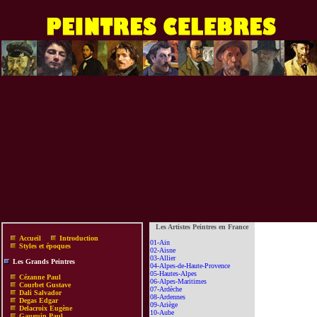
Les Artistes Peintres en France
Accueil
Introduction
01-Ain
Styles et époques
02-Aisne
03-Allier
Les Grands Peintres
04-Alpes-de-Haute-Provence
05-Hautes-Alpes
Cézanne Paul
06-Alpes-Maritimes
Courbet Gustave
07-Ardèche
Dali Salvador
08-Ardennes
Degas Edgar
09-Ariège
Delacroix Eugène
10-Aube
Gauguin Paul