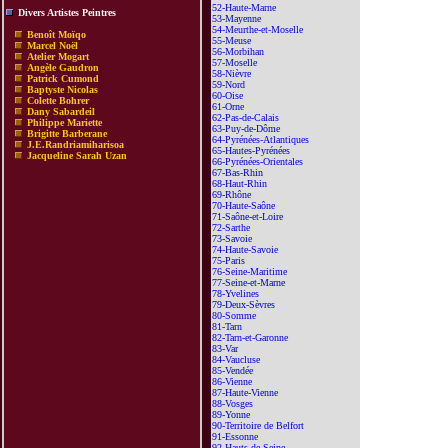
52-Haute-Marne
Divers Artistes Peintres
53-Mayenne
54-Meurthe-et-Moselle
Benoît Moïqo
55-Meuse
Marcel Noël
56-Morbihan
Atelier Mogart
57-Moselle
Angèle Gaudron
58-Nièvre
Patrick Cumond
59-Nord
Baptyste Nicolas
60-Oise
Colette Bohrer
61-Orne
Dany Sabardeil
62-Pas-de-Calais
Philippe Mariette
63-Puy-de-Dôme
Brigitte Barberane
64-Pyrénées-Atlantiques
J.E.Randriamiharisoa
65-Hautes-Pyrénées
Jacqueline Sarah Uzan
66-Pyrénées-Orientales
67-Bas-Rhin
68-Haut-Rhin
69-Rhône
70-Haute-Saône
71-Saône-et-Loire
72-Sarthe
73-Savoie
74-Haute-Savoie
75-Paris
76-Seine-Maritime
77-Seine-et-Marne
78-Yvelines
79-Deux-Sèvres
80-Somme
81-Tarn
82-Tarn-et-Garonne
83-Var
84-Vaucluse
85-Vendée
86-Vienne
87-Haute-Vienne
88-Vosges
89-Yonne
90-Territoire de Belfort
91-Essonne
92-Hauts-de-Seine