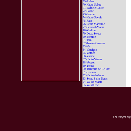
69-Rhône
70-Haute-Saône
71-Saône-et-Loire
72-Sarthe
73-Savoie
74-Haute-Savoie
75-Paris
76-Seine-Maritime
77-Seine-et-Marne
78-Yvelines
79-Deux-Sèvres
80-Somme
81-Tarn
82-Tarn-et-Garonne
83-Var
84-Vaucluse
85-Vendée
86-Vienne
87-Haute-Vienne
88-Vosges
89-Yonne
90-Territoire de Belfort
91-Essonne
92-Hauts-de-Seine
93-Seine-Saint-Denis
94-Val-de-Marne
95-Val-d'Oise
Les images repr