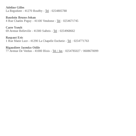
Adeline Gilles
La Begodiere - 41270 Bouffry -
Tel
: 0254805788
Baudoin Bruno-Johan
4 Rue Charles Peguy - 41100 Vendome -
Tel
: 0254671745
Carre Yseult
69 Avenue Belleville - 41300 Salbris -
Tel
: 0254968662
Raspaut Eric
1 Rue Marie Luce - 41290 La Chapelle Encherie -
Tel
: 0254771763
Rigaudiere Jacenko Odile
77 Avenue De Verdun - 41000 Blois -
Tel / fax
: 0254785027 / 0608670099