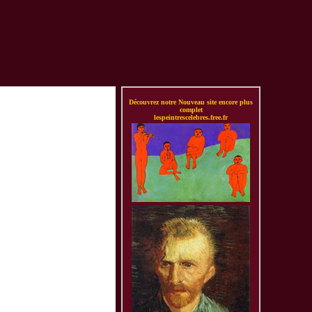
Découvrez notre Nouveau site encore plus
complet
lespeintrescelebres.free.fr