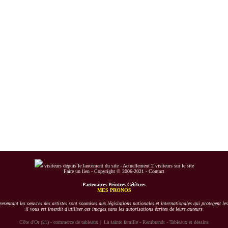
visiteurs depuis le lancement du site -
Actuellement 2 visiteurs sur le site
Faire un lien
-
Copyright © 2006-2021
-
Contact
Partenaires Peintres Célèbres
MES PRONOS
esentant les oeuvres des artistes sont soumises aux législations nationales et internationales qui protegent les
il vous est interdit d'utiliser ces images sans les autorisations écrites de leurs auteurs
Côte d'Or (21) - commerce de tableaux
|
La sainte famille - Rembrandt - Tableaux et dessins