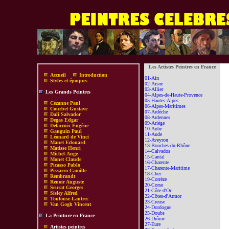
Les Artistes Peintres en France
Accueil
Introduction
01-Ain
Styles et époques
02-Aisne
03-Allier
Les Grands Peintres
04-Alpes-de-Haute-Provence
05-Hautes-Alpes
Cézanne Paul
06-Alpes-Maritimes
Courbet Gustave
07-Ardèche
Dali Salvador
08-Ardennes
Degas Edgar
09-Ariège
Delacroix Eugène
10-Aube
Gauguin Paul
11-Aude
Léonard de Vinci
12-Aveyron
Manet Edouard
13-Bouches-du-Rhône
Matisse Henri
14-Calvados
Michel-Ange
15-Cantal
Monet Claude
16-Charente
Picasso Pablo
17-Charente-Maritime
Pissarro Camille
18-Cher
Rembrandt
19-Corrèze
Renoir Auguste
20-Corse
Seurat Georges
21-Côte-d'Or
Sisley Alfred
22-Côtes-d'Armor
Toulouse-Lautrec
23-Creuse
Van Gogh Vincent
24-Dordogne
25-Doubs
La Peinture en France
26-Drôme
27-Eure
Artistes peintres