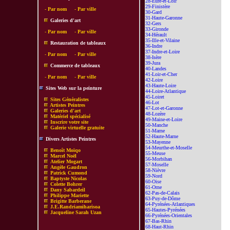
28-Eure-et-Loir
29-Finistère
-
Par nom
-
Par ville
30-Gard
31-Haute-Garonne
Galeries d'art
32-Gers
33-Gironde
-
Par nom
-
Par ville
34-Hérault
35-Ille-et-Vilaine
Restauration de tableaux
36-Indre
37-Indre-et-Loire
-
Par nom
-
Par ville
38-Isère
39-Jura
Commerce de tableaux
40-Landes
41-Loir-et-Cher
-
Par nom
-
Par ville
42-Loire
43-Haute-Loire
Sites Web sur la peinture
44-Loire-Atlantique
45-Loiret
Sites Généralistes
46-Lot
Artistes Peintres
47-Lot-et-Garonne
Galeries d'art
48-Lozère
Matériel spécialisé
49-Maine-et-Loire
Inscrire votre site
50-Manche
Galerie virtuelle gratuite
51-Marne
52-Haute-Marne
Divers Artistes Peintres
53-Mayenne
54-Meurthe-et-Moselle
Benoît Moïqo
55-Meuse
Marcel Noël
56-Morbihan
Atelier Mogart
57-Moselle
Angèle Gaudron
58-Nièvre
Patrick Cumond
59-Nord
Baptyste Nicolas
60-Oise
Colette Bohrer
61-Orne
Dany Sabardeil
62-Pas-de-Calais
Philippe Mariette
63-Puy-de-Dôme
Brigitte Barberane
64-Pyrénées-Atlantiques
J.E.Randriamiharisoa
65-Hautes-Pyrénées
Jacqueline Sarah Uzan
66-Pyrénées-Orientales
67-Bas-Rhin
68-Haut-Rhin