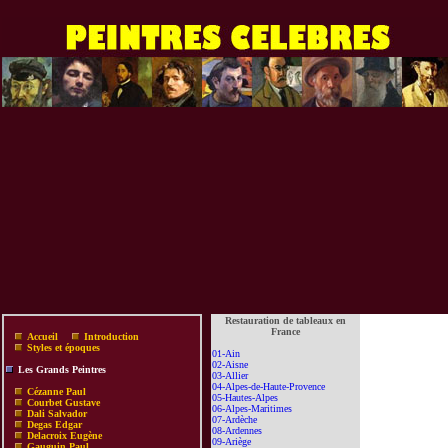
Restauration de tableaux en
France
Accueil
Introduction
Styles et époques
01-Ain
02-Aisne
Les Grands Peintres
03-Allier
04-Alpes-de-Haute-Provence
Cézanne Paul
05-Hautes-Alpes
Courbet Gustave
06-Alpes-Maritimes
Dali Salvador
07-Ardèche
Degas Edgar
08-Ardennes
Delacroix Eugène
09-Ariège
Gauguin Paul