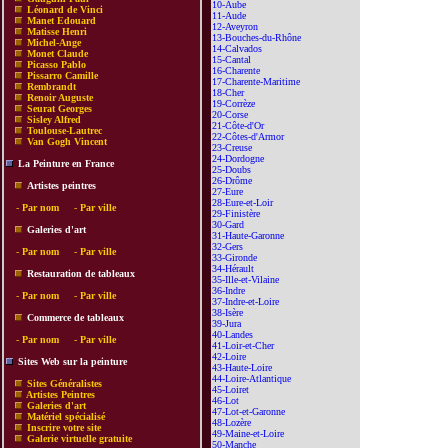
10-Aube
Léonard de Vinci
11-Aude
Manet Edouard
12-Aveyron
Matisse Henri
13-Bouches-du-Rhône
Michel-Ange
14-Calvados
Monet Claude
15-Cantal
Picasso Pablo
16-Charente
Pissarro Camille
17-Charente-Maritime
Rembrandt
18-Cher
Renoir Auguste
19-Corrèze
Seurat Georges
20-Corse
Sisley Alfred
21-Côte-d'Or
Toulouse-Lautrec
22-Côtes-d'Armor
Van Gogh Vincent
23-Creuse
24-Dordogne
La Peinture en France
25-Doubs
26-Drôme
Artistes peintres
27-Eure
28-Eure-et-Loir
-
Par nom
-
Par ville
29-Finistère
30-Gard
Galeries d'art
31-Haute-Garonne
32-Gers
-
Par nom
-
Par ville
33-Gironde
34-Hérault
Restauration de tableaux
35-Ille-et-Vilaine
36-Indre
-
Par nom
-
Par ville
37-Indre-et-Loire
38-Isère
Commerce de tableaux
39-Jura
40-Landes
-
Par nom
-
Par ville
41-Loir-et-Cher
42-Loire
Sites Web sur la peinture
43-Haute-Loire
44-Loire-Atlantique
Sites Généralistes
45-Loiret
Artistes Peintres
46-Lot
Galeries d'art
47-Lot-et-Garonne
Matériel spécialisé
48-Lozère
Inscrire votre site
49-Maine-et-Loire
Galerie virtuelle gratuite
50-Manche