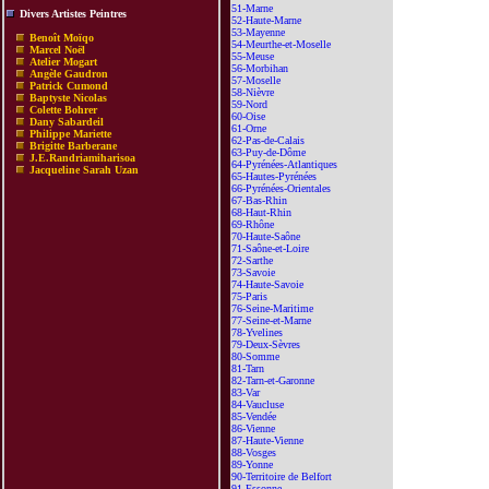
51-Marne
Divers Artistes Peintres
52-Haute-Marne
53-Mayenne
Benoît Moïqo
54-Meurthe-et-Moselle
Marcel Noël
55-Meuse
Atelier Mogart
56-Morbihan
Angèle Gaudron
57-Moselle
Patrick Cumond
58-Nièvre
Baptyste Nicolas
59-Nord
Colette Bohrer
60-Oise
Dany Sabardeil
61-Orne
Philippe Mariette
62-Pas-de-Calais
Brigitte Barberane
63-Puy-de-Dôme
J.E.Randriamiharisoa
64-Pyrénées-Atlantiques
Jacqueline Sarah Uzan
65-Hautes-Pyrénées
66-Pyrénées-Orientales
67-Bas-Rhin
68-Haut-Rhin
69-Rhône
70-Haute-Saône
71-Saône-et-Loire
72-Sarthe
73-Savoie
74-Haute-Savoie
75-Paris
76-Seine-Maritime
77-Seine-et-Marne
78-Yvelines
79-Deux-Sèvres
80-Somme
81-Tarn
82-Tarn-et-Garonne
83-Var
84-Vaucluse
85-Vendée
86-Vienne
87-Haute-Vienne
88-Vosges
89-Yonne
90-Territoire de Belfort
91-Essonne